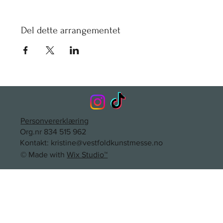
Del dette arrangementet
Personvererklæring
Org.nr 834 515 962
Kontakt:
kristine@vestfoldkunstmesse.no
© Made with
Wix Studio™