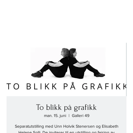
To blikk på grafikk
man. 15. juni
  |  
Galleri 49
Separatutstilling med Unn Holvik Stenersen og Elisabeth
Helene Solli. De inviterer til en utstilling og feiring av