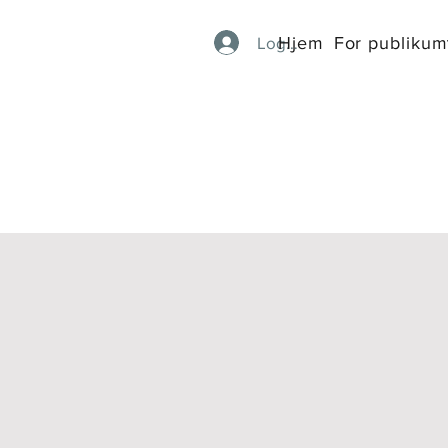
Hjem
For publikum
Logg inn